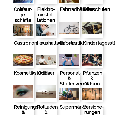
Coiffeur­
Elektro­
Fahrradhändler
Fahrschulen
ge­
n­in­stal­
schäfte
la­tionen
Gastronomie
Haushaltsdienste
Informatik
Kindertagesst
Kosmetikstudios
Optiker
Personal-
Pflanzen
&
&
Stellenvermittler
Garten
Reinigungen
Rollladen
Supermärkte
Versiche­
&
&
rungen