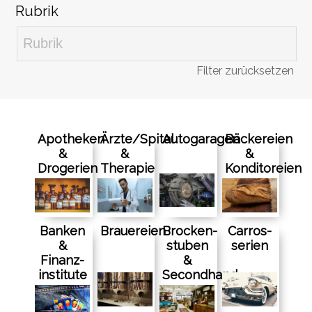
Rubrik
Filter zurücksetzen
Apotheken
Ärzte/Spital
Autogaragen
Bäckereien
&
&
&
Drogerien
Therapie
Konditoreien
Banken
Brauereien
Brocken­
Carros­
&
stuben
serien
Finanz­
&
in­stitute
Secondhand