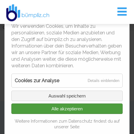
Entsorgungskalender
Leben und Wohnen
Bümpliz
Kontakt
Kultur
Cookies – Nicht die zum Essen
Über Bümpliz / Bethlehem
Entsorgungskalender
Informationen zur Entsorgung
Musik aus Bern-West
Die Macher
1
Wir verwenden Cookies, um Inhalte zu
Gewerbe
personalisieren, soziale Medien anzubieten und
Siedlungen & Quartiere
Gastronomie
den Zugriff auf bümpliz.ch zu analysieren.
Informationen über dein Besucherverhalten geben
Das Gewerbe in
Impressionen
Kinder & Jugendliche
wir an unsere Partner für soziale Medien, Werbung
und Analysen weiter, die diese möglicherweise mit
Bümpliz-Bethlehem
weiteren Daten kombinieren.
Kindertagesstätten
Unsere Experten in Bern-
Cookies zur Analyse
für
Details einblenden
Kirchen
West
Cookies
zur
Auswahl speichern
Kultur
1
Analyse
Alle akzeptieren
Quartiervereine
Weitere Informationen zum Datenschutz findest du auf
Räume zum Mieten
unserer Seite: