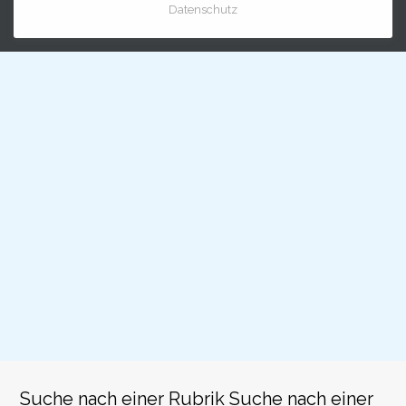
Datenschutz
Schulkreise
Sportvereine
Traulokal Bümpliz
Wohnen
Suche nach einer Rubrik
Suche nach einer