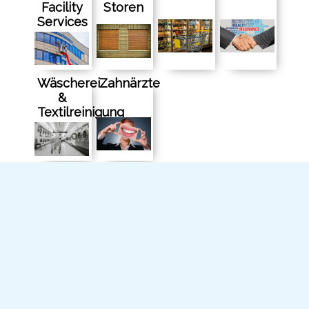
Facility
Storen
Services
Wäscherei
Zahnärzte
&
Textilreinigung