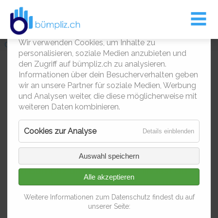
Entsorgungskalender
Leben und Wohnen
Bümpliz
Kontakt
Kultur
Cookies – Nicht die zum Essen
Über Bümpliz / Bethlehem
Entsorgungskalender
Informationen zur Entsorgung
Musik aus Bern-West
Die Macher
1
Wir verwenden Cookies, um Inhalte zu
Gewerbe
Gewerbe Firmen
personalisieren, soziale Medien anzubieten und
Siedlungen & Quartiere
Gastronomie
den Zugriff auf bümpliz.ch zu analysieren.
Informationen über dein Besucherverhalten geben
Fahrradhändler
Impressionen
Kinder & Jugendliche
wir an unsere Partner für soziale Medien, Werbung
und Analysen weiter, die diese möglicherweise mit
Alles rund ums Velo in
weiteren Daten kombinieren.
Kindertagesstätten
Bümpliz und Bethlehem
Cookies zur Analyse
für
Details einblenden
Kirchen
Cookies
Fahrradfahren ist voll im Trend! Ob ein
zur
Auswahl speichern
Kultur
1
neues E-Bike, Rennvelo oder Mountainbike
Analyse
– in Bümpliz und Bethlehem findest du
Alle akzeptieren
Velohändler, die dich ausführlich und
Quartiervereine
kompetent beraten. Die Experten vor Ort
Weitere Informationen zum Datenschutz findest du auf
helfen dir, das perfekte Fahrrad für deine
Räume zum Mieten
unserer Seite:
Bedürfnisse zu finden und stehen dir mit