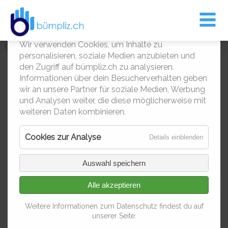
Entsorgungskalender
Leben und Wohnen
Bümpliz
Kontakt
Kultur
Cookies – Nicht die zum Essen
Über Bümpliz / Bethlehem
Entsorgungskalender
Informationen zur Entsorgung
Musik aus Bern-West
Die Macher
1
Wir verwenden Cookies, um Inhalte zu
Gewerbe
Gewerbe Firmen im Detail
personalisieren, soziale Medien anzubieten und
Siedlungen & Quartiere
Gastronomie
den Zugriff auf bümpliz.ch zu analysieren.
Informationen über dein Besucherverhalten geben
Veloraum
Impressionen
Kinder & Jugendliche
wir an unsere Partner für soziale Medien, Werbung
und Analysen weiter, die diese möglicherweise mit
Der Veloprofi mitten in
weiteren Daten kombinieren.
Kindertagesstätten
Bümpliz
Cookies zur Analyse
für
Details einblenden
Kirchen
Cookies
zur
Stark im Service, stark im Beraten - genau
Auswahl speichern
Kultur
1
Analyse
das ist Veloraum in Bümpliz, der Veloprofi
Alle akzeptieren
mitten im Dorf, an der runden Ecke. Direkt
Quartiervereine
gegenüber der Berner Kantonalbank. Mit
Weitere Informationen zum Datenschutz findest du auf
über 30 Jahren Erfahrung bist du im
Räume zum Mieten
unserer Seite:
Veloraum beim Profi. Geh vorbei und lass