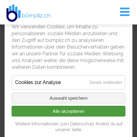
Entsorgungskalender
Leben und Wohnen
Bümpliz
Kontakt
Kultur
Cookies – Nicht die zum Essen
Über Bümpliz / Bethlehem
Entsorgungskalender
Informationen zur Entsorgung
Musik aus Bern-West
Die Macher
1
Wir verwenden Cookies, um Inhalte zu
Gewerbe
Gewerbe Firmen im Detail
personalisieren, soziale Medien anzubieten und
Siedlungen & Quartiere
Gastronomie
den Zugriff auf bümpliz.ch zu analysieren.
Informationen über dein Besucherverhalten geben
Kita Burgunder
Impressionen
Kinder & Jugendliche
wir an unsere Partner für soziale Medien, Werbung
und Analysen weiter, die diese möglicherweise mit
Die Kita im grossen Rieghaus
weiteren Daten kombinieren.
Kindertagesstätten
Cookies zur Analyse
für
Details einblenden
Kirchen
Die Kita Burgunder liegt in einem grossen
Cookies
zur
Rieghaus in der gleichnamigen autofreien
Auswahl speichern
Kultur
1
Analyse
Siedlung in Bümpliz Süd. Die Kita erstreckt
sich über zwei Etagen mit sieben
Alle akzeptieren
Quartiervereine
grosszügigen und hellen Räumen. Die Kita
Burgunder bietet den Kindern viele Spiel-
Weitere Informationen zum Datenschutz findest du auf
Räume zum Mieten
unserer Seite:
und Gestaltungsmöglichkeiten aber auch