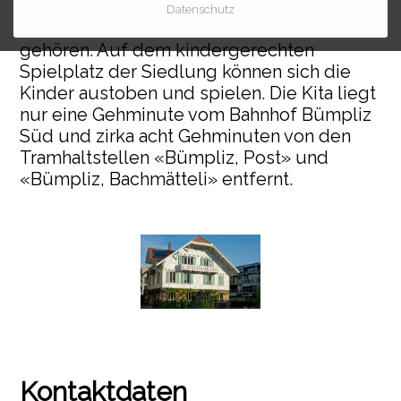
die nötige Ruhezonen. Dazu kommen die
Datenschutz
Schulkreise
Terrasse oder das Gartenabteil die zur Kita
gehören. Auf dem kindergerechten
Sportvereine
Spielplatz der Siedlung können sich die
Kinder austoben und spielen. Die Kita liegt
Traulokal Bümpliz
nur eine Gehminute vom Bahnhof Bümpliz
Süd und zirka acht Gehminuten von den
Tramhaltstellen «Bümpliz, Post» und
Wohnen
«Bümpliz, Bachmätteli» entfernt.
Kontaktdaten