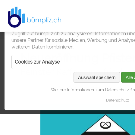
Entsorgungskalender
Leben und Wohnen
Bümpliz
Kontakt
Kultur
Navigation
Cookies – Nicht die zum Essen
überspringen
Über Bümpliz / Bethlehem
Entsorgungskalender
Informationen zur Entsorgung
Musik aus Bern-West
Die Macher
1
Wir verwenden Cookies, um Inhalte zu personalisieren,
Zugriff auf bümpliz.ch zu analysieren. Informationen üb
Beitrag
Siedlungen & Quartiere
Gastronomie
unsere Partner für soziale Medien, Werbung und Analyse
weiteren Daten kombinieren.
Impressionen
Kinder & Jugendliche
Neueröffnung Pfiste
Cookies zur Analyse
Kindertagesstätten
Feinster Kaffee und frische 
Auswahl speichern
Alle
Kirchen
13.01.2021
von der Redaktion
Weitere Informationen zum Datenschutz find
Kultur
1
Datenschutz
Quartiervereine
Räume zum Mieten