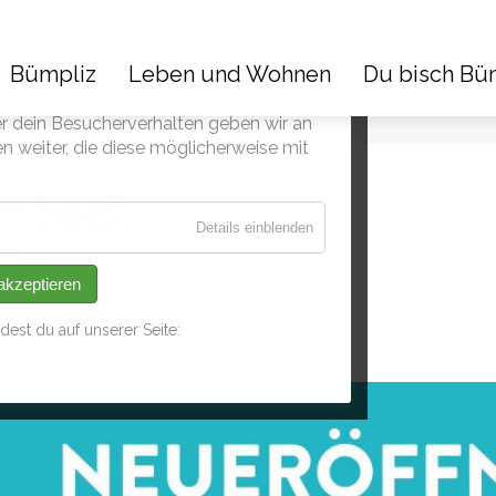
Bümpliz
Leben und Wohnen
Du bisch Bü
 soziale Medien anzubieten und den
er dein Besucherverhalten geben wir an
n weiter, die diese möglicherweise mit
rnbeck
für
Details einblenden
Cookies
Gipfeli
zur
 akzeptieren
Analyse
est du auf unserer Seite: